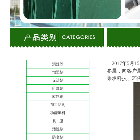
2017年5月
混炼胶
参展，向客户
增塑剂
秉承科技、环
促进剂
阻燃剂
胶粘剂
加工助剂
功能填料
树 脂
活性剂
防老剂