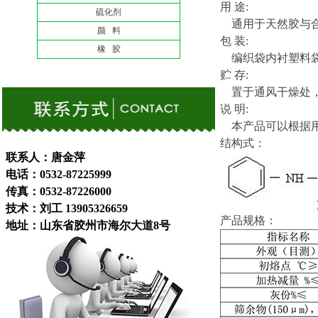
用 途:
硫化剂
通用于天然胶与合
颜 料
包 装:
橡 胶
编织袋内衬塑料袋，
贮 存:
置于通风干燥处，
说 明:
本产品可以根据用
结构式：
联系人：唐金萍
电话：0532-87225999
传真：0532-87226000
技术：刘工 13905326659
产品规格：
地址：山东省胶州市海尔大道8号